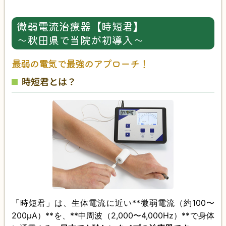
微弱電流治療器【時短君】
〜秋田県で当院が初導入〜
最弱の電気で最強のアプローチ！
時短君とは？
「時短君」は、生体電流に近い**微弱電流（約100〜
200μA）**を、**中周波（2,000〜4,000Hz）**で身体