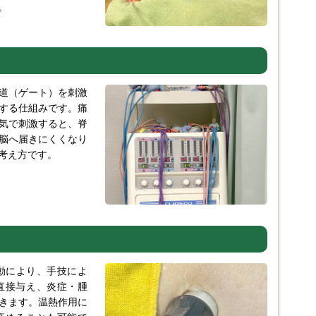
。
道（ゲート）を刺激
する仕組みです。痛
気で刺激すると、脊
脳へ届きにくくなり
考え方です。
振動により、手技によ
直接与え、炎症・腫
きます。温熱作用に