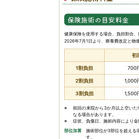
保険施術の目安料金
健康保険を使用する場合、負担割合、
2026年7月1日より、療養費改定と
初
1割負担
700
2割負担
1,00
3割負担
1,50
※
前回の来院から3か月以上空いた
なる場合があります。
※
症状、負傷日、施術内容により金
部位加算
施術部位が3部位を超える場
す。