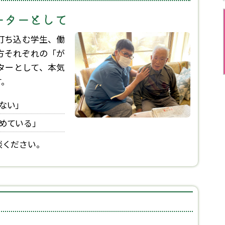
ーターとして
打ち込む学生、働
――それぞれの「が
ターとして、本気
す。
ない」
めている」
談ください。